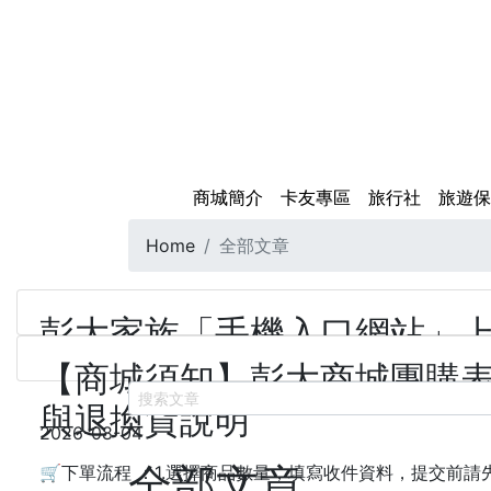
商城簡介
卡友專區
旅行社
旅遊保
Home
全部文章
彭大家族「手機入口網站」
【商城須知】彭大商城團購
搜索文章
與退換貨說明
2026-08-04
全部文章
🛒下單流程 ：1.選擇商品數量，填寫收件資料，提交前