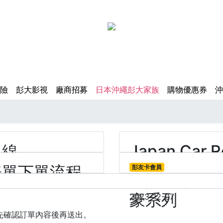
險
彭大影視
廠商招募
日本沖繩彭大家族
購物優惠券
沖
上線
Japan Car R
表單下單流程
彭友卡會員
#全日本租車 #PR #訂車網
【訂房教學 】Re
豪系列
2023-12-07
請先確認訂單內容後再送出。