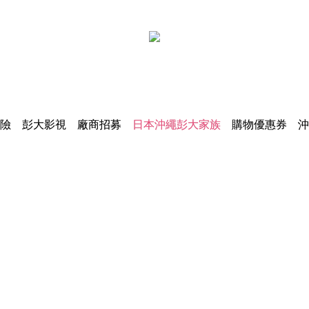
險
彭大影視
廠商招募
日本沖繩彭大家族
購物優惠券
沖